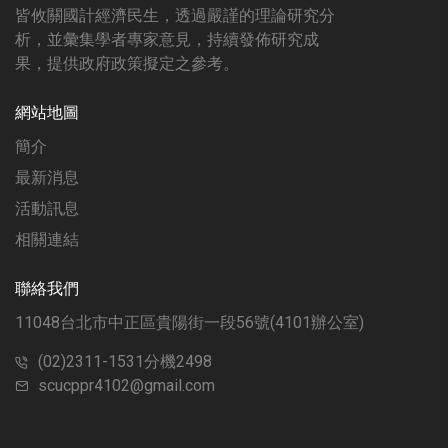
皆攸關國計經濟民生，透過嚴謹的理論研究分
析，並彙集學者專家意見，持續發佈研究成
果，提供政府政策擬定之參考。
網站地圖
簡介
最新消息
活動訊息
相關連結
聯絡我們
11048台北市中正區貴陽街一段56號(4101辦公室)
(02)2311-1531分機2498
scucppr4102@gmail.com