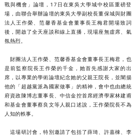
戰與機會」論壇，17日在東吳大學城中校區重磅登
場，由聯合舉辦論壇的東吳大學副校長董保城與財團
法人王作榮、范馨香基金會董事長王梅君開場致詞
後，開啟了全天座談和線上直播，現場座無虛席、氣
氛熱烈。
財團法人王作榮、范馨香基金會董事長王梅君，也
是前監察院長王作榮的千金，她首先感謝大家的出
席，以專業的學術論壇紀念她的父親王院長，並闡揚
他的「超越黨派為國家做事」的精神，會中也由總統
府資政陳博志董事長、中信金控首席經濟學家林建甫
和基金會董事蔡良文等人親口述說，王作榮院長不為
人知的軼事。
這場研討會，特別邀請了包括了薛琦、許嘉棟、李