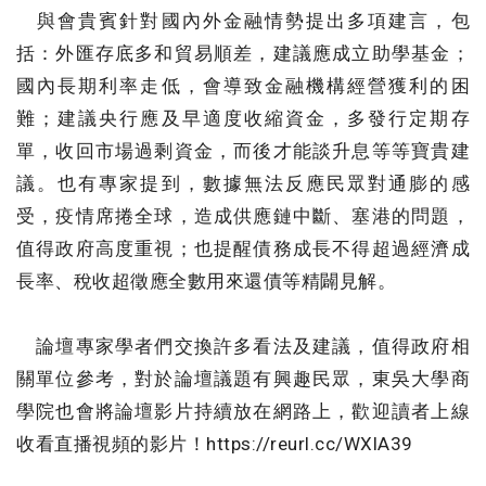
與會貴賓針對國內外金融情勢提出多項建言，包
括：外匯存底多和貿易順差，建議應成立助學基金；
國內長期利率走低，會導致金融機構經營獲利的困
難；建議央行應及早適度收縮資金，多發行定期存
單，收回市場過剩資金，而後才能談升息等等寶貴建
議。也有專家提到，數據無法反應民眾對通膨的感
受，疫情席捲全球，造成供應鏈中斷、塞港的問題，
值得政府高度重視；也提醒債務成長不得超過經濟成
長率、稅收超徵應全數用來還債等精闢見解。
論壇專家學者們交換許多看法及建議，值得政府相
關單位參考，對於論壇議題有興趣民眾，東吳大學商
學院也會將論壇影片持續放在網路上，歡迎讀者上線
收看直播視頻的影片！https://reurl.cc/WXlA39